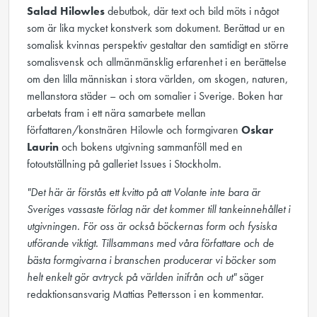
Salad Hilowles
debutbok, där text och bild möts i något
som är lika mycket konstverk som dokument. Berättad ur en
somalisk kvinnas perspektiv gestaltar den samtidigt en större
somalisvensk och allmänmänsklig erfarenhet i en berättelse
om den lilla människan i stora världen, om skogen, naturen,
mellanstora städer – och om somalier i Sverige. Boken har
arbetats fram i ett nära samarbete mellan
författaren/konstnären Hilowle och formgivaren
Oskar
Laurin
och bokens utgivning sammanföll med en
fotoutställning på galleriet Issues i Stockholm.
"Det här är förstås ett kvitto på att Volante inte bara är
Sveriges vassaste förlag när det kommer till tankeinnehållet i
utgivningen. För oss är också böckernas form och fysiska
utförande viktigt. Tillsammans med våra författare och de
bästa formgivarna i branschen producerar vi böcker som
helt enkelt gör avtryck på världen inifrån och ut"
säger
redaktionsansvarig Mattias Pettersson i en kommentar.