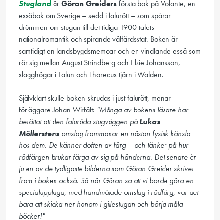
Stugland
är
Göran Greiders
första bok på Volante, en
essäbok om Sverige – sedd i falurött – som spårar
drömmen om stugan till det tidiga 1900-talets
nationalromantik och spirande välfärdsstat. Boken är
samtidigt en landsbygdsmemoar och en vindlande essä som
rör sig mellan August Strindberg och Elsie Johansson,
slagghögar i Falun och Thoreaus tjärn i Walden.
Självklart skulle boken skrudas i just falurött, menar
förläggare Johan Wirfält:
"Många av bokens läsare har
berättat att den faluröda stugväggen på
Lukas
Möllerstens
omslag frammanar en nästan fysisk känsla
hos dem. De känner doften av färg – och tänker på hur
rödfärgen brukar färga av sig på händerna. Det senare är
ju en av de tydligaste bilderna som Göran Greider skriver
fram i boken också. Så när Göran sa att vi borde göra en
specialupplaga, med handmålade omslag i rödfärg, var det
bara att skicka ner honom i gillestugan och börja måla
böcker!"