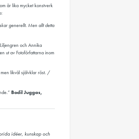
som är lika mycket konstverk
p:
kar generellt. Men allt detta
 Liljengren och Annika
n ut av Fotoförfattarna inom
men likväl självklar röst. /
ende.”
Bodil Juggas,
prida idéer, kunskap och 