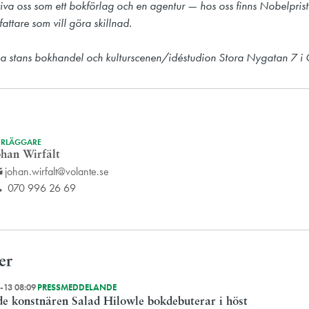
iva oss som ett bokförlag och en agentur — hos oss finns Nobelprist
attare som vill göra skillnad.

a stans bokhandel och kulturscenen/idéstudion Stora Nygatan 7 i 
RLÄGGARE
ohan Wirfält
johan.wirfalt@volante.se
070 996 26 69
er
-13 08:09
PRESSMEDDELANDE
e konstnären Salad Hilowle bokdebuterar i höst