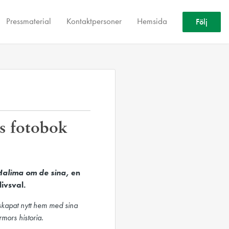
Pressmaterial
Kontaktpersoner
Hemsida
Följ
ts fotobok
Halima om de sina,
en
ivsval.
skapat nytt hem med sina
mors historia.