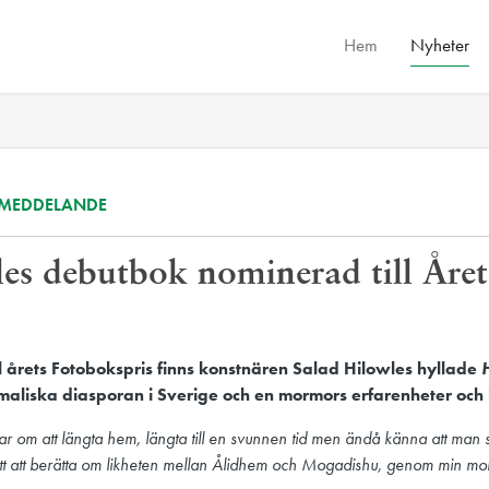
Hem
Nyheter
SMEDDELANDE
es debutbok nominerad till Åre
l årets Fotobokspris finns konstnären Salad Hilowles hyllade
maliska diasporan i Sverige och en mormors erfarenheter och l
r om att längta hem, längta till en svunnen tid men ändå känna att man 
ätt att berätta om likheten mellan Ålidhem och Mogadishu, genom min mor