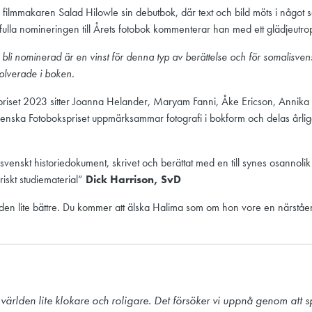
filmmakaren Salad Hilowle sin debutbok, där text och bild möts i något 
ulla nomineringen till Årets fotobok kommenterar han med ett glädjeutro
 bli nominerad är en vinst för denna typ av berättelse och för somalisvens
nvolverade i boken.
spriset 2023 sitter Joanna Helander, Maryam Fanni, Åke Ericson, Annika
enska Fotobokspriset uppmärksammar fotografi i bokform och delas årlige
svenskt historiedokument, skrivet och berättat med en till synes osannolik 
iskt studiematerial”
Dick Harrison, SvD
den lite bättre. Du kommer att älska Halima som om hon vore en närstå
 världen lite klokare och roligare. Det försöker vi uppnå genom att s