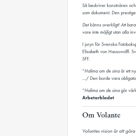
Så beskriver konstnären och 
som dokument. Den prestigef
Det känns overkligt! Att bara
vore inte möjligt utan alla i
I juryn för Svenska Fotobok
Elisabeth von Hausswolff. Sv
SFF.
”
Halima om de sina
är ett ny
…/ Den borde vara obligator
”
Halima om de sina
gör värl
Arbetarbladet
Om Volante
Volantes vision är att göra