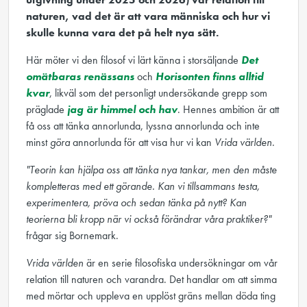
naturen, vad det är att vara människa och hur vi
skulle kunna vara det på helt nya sätt.
Här möter vi den filosof vi lärt känna i storsäljande
Det
omätbaras renässans
och
Horisonten finns alltid
kvar
, likväl som det personligt undersökande grepp som
präglade
jag är himmel och hav
. Hennes ambition är att
få oss att tänka annorlunda, lyssna annorlunda och inte
minst
göra
annorlunda för att visa hur vi kan
Vrida världen
.
"Teorin kan hjälpa oss att tänka nya tankar, men den måste
kompletteras med ett görande. Kan vi tillsammans testa,
experimentera, pröva och sedan tänka på nytt? Kan
teorierna bli kropp när vi också förändrar våra praktiker?"
frågar sig Bornemark.
Vrida världen
är en serie filosofiska undersökningar om vår
relation till naturen och varandra. Det handlar om att simma
med mörtar och uppleva en upplöst gräns mellan döda ting