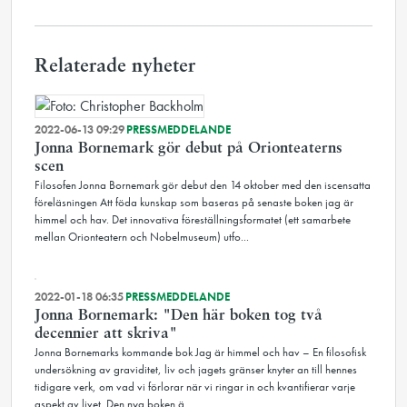
Relaterade nyheter
2022-06-13 09:29
PRESSMEDDELANDE
Jonna Bornemark gör debut på Orionteaterns
scen
Filosofen Jonna Bornemark gör debut den 14 oktober med den iscensatta
föreläsningen Att föda kunskap som baseras på senaste boken jag är
himmel och hav. Det innovativa föreställningsformatet (ett samarbete
mellan Orionteatern och Nobelmuseum) utfo...
2022-01-18 06:35
PRESSMEDDELANDE
Jonna Bornemark: "Den här boken tog två
decennier att skriva"
Jonna Bornemarks kommande bok Jag är himmel och hav – En filosofisk
undersökning av graviditet, liv och jagets gränser knyter an till hennes
tidigare verk, om vad vi förlorar när vi ringar in och kvantifierar varje
aspekt av livet. Den nya boken ä...