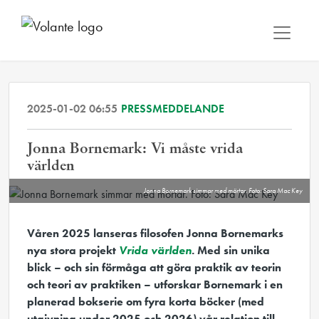
2025-01-02 06:55
PRESSMEDDELANDE
Jonna Bornemark: Vi måste vrida
världen
Jonna Bornemark simmar med mörtar. Foto: Sara Mac Key
Våren 2025 lanseras filosofen Jonna Bornemarks
nya stora projekt
Vrida världen
. Med sin unika
blick – och sin förmåga att göra praktik av teorin
och teori av praktiken – utforskar Bornemark i en
planerad bokserie om fyra korta böcker (med
utgivning under 2025 och 2026) vår relation till