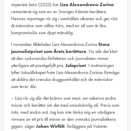
Imperiets barn
(2023) har
Liza Alexandrova-Zorina
cementerat sig som en av Sveriges främsta berättare.
Hennes reportage rör sig i samhällets utkanter och ger röst
åt människor som sällan hörs, med en stil som är lika
kompromisslös som djupt mänsklig.
I november tilldelades Liza Alexandrova-Zorina
Stora
journalistpriset som Årets berättare
. Nu står det klart
att den rysksvenska författaren och journalisten vinner
ytterligare ett prestigefyllt pris,
Jolopriset
. I motiveringen
lyfter Jolosällskapet fram Liza Alexandrova-Zorinas förmåga
att skildra det svenska skuggsamhället och de människor
som lever där.
– Liza rör sig där det bränns som mest, ser sakerna andra
missar och berättar om det med omisskännlig stil. Precis som
Jolo, med andra ord. Jag kan inte tänka mig en värdigare
vinnare av ett pris till minne av den svenska journalistikens
gigant, säger
Johan Wirfält
, förläggare på Volante.