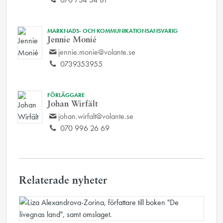
MARKNADS- OCH KOMMUNIKATIONSANSVARIG
Jennie Monié
jennie.monie@volante.se
0739353955
FÖRLÄGGARE
Johan Wirfält
johan.wirfalt@volante.se
070 996 26 69
Relaterade nyheter