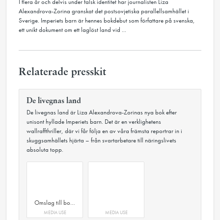
I flera år och delvis under falsk identitet har journalisten Liza
Alexandrova-Zorina granskat det postsovjetiska parallellsamhället i
Sverige. Imperiets barn är hennes bokdebut som författare på svenska,
ett unikt dokument om ett laglöst land vid ...
Relaterade presskit
De livegnas land
De livegnas land är Liza Alexandrova-Zorinas nya bok efter
unisont hyllade Imperiets barn. Det är en verklighetens
wallraffthriller, där vi får följa en av våra främsta reportrar in i
skuggsamhällets hjärta – från svartarbetare till näringslivets
absoluta topp.
Omslag till boken De livegnas land av Liza Alexandrova-Zorina
MEDIA USE
MEDIA USE