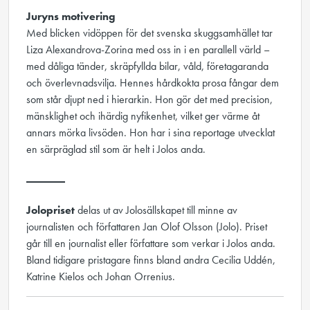
Juryns motivering
Med blicken vidöppen för det svenska skuggsamhället tar
Liza Alexandrova-Zorina med oss in i en parallell värld –
med dåliga tänder, skräpfyllda bilar, våld, företagaranda
och överlevnadsvilja. Hennes hårdkokta prosa fångar dem
som står djupt ned i hierarkin. Hon gör det med precision,
mänsklighet och ihärdig nyfikenhet, vilket ger värme åt
annars mörka livsöden. Hon har i sina reportage utvecklat
en särpräglad stil som är helt i Jolos anda.
_______
Jolopriset
delas ut av Jolosällskapet till minne av
journalisten och författaren Jan Olof Olsson (Jolo). Priset
går till en journalist eller författare som verkar i Jolos anda.
Bland tidigare pristagare finns bland andra Cecilia Uddén,
Katrine Kielos och Johan Orrenius.