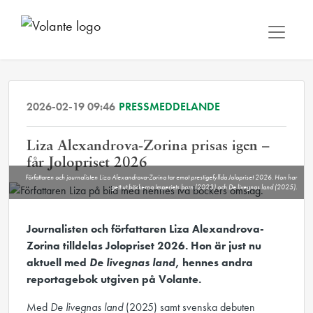
2026-02-19 09:46
PRESSMEDDELANDE
Liza Alexandrova-Zorina prisas igen –
får Jolopriset 2026
Författaren och journalisten Liza Alexandrova-Zorina tar emot prestigefyllda Jolopriset 2026. Hon har
gett ut böckerna Imperiets barn (2023) och De livegnas land (2025).
Journalisten och författaren Liza Alexandrova-
Zorina tilldelas Jolopriset 2026. Hon är just nu
aktuell med
De livegnas land
, hennes andra
reportagebok utgiven på Volante.
Med
De livegnas land
(2025) samt svenska debuten