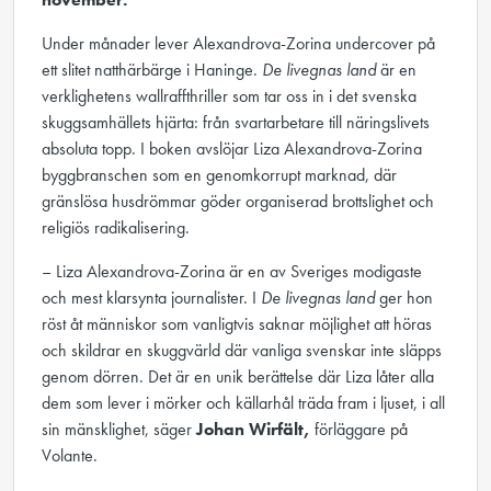
Under månader lever Alexandrova-Zorina undercover på
ett slitet natthärbärge i Haninge.
De livegnas land
är en
verklighetens wallraffthriller som tar oss in i det svenska
skuggsamhällets hjärta: från svartarbetare till näringslivets
absoluta topp. I boken avslöjar Liza Alexandrova-Zorina
byggbranschen som en genomkorrupt marknad, där
gränslösa husdrömmar göder organiserad brottslighet och
religiös radikalisering.
– Liza Alexandrova-Zorina är en av Sveriges modigaste
och mest klarsynta journalister. I
De livegnas land
ger hon
röst åt människor som vanligtvis saknar möjlighet att höras
och skildrar en skuggvärld där vanliga svenskar inte släpps
genom dörren. Det är en unik berättelse där Liza låter alla
dem som lever i mörker och källarhål träda fram i ljuset, i all
sin mänsklighet, säger
Johan Wirfält,
förläggare på
Volante.