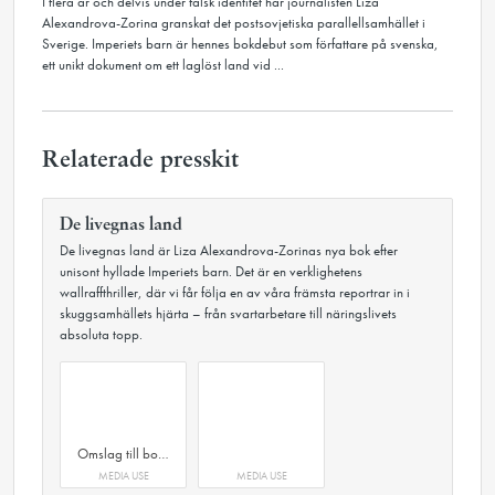
I flera år och delvis under falsk identitet har journalisten Liza
Alexandrova-Zorina granskat det postsovjetiska parallellsamhället i
Sverige. Imperiets barn är hennes bokdebut som författare på svenska,
ett unikt dokument om ett laglöst land vid ...
Relaterade presskit
De livegnas land
De livegnas land är Liza Alexandrova-Zorinas nya bok efter
unisont hyllade Imperiets barn. Det är en verklighetens
wallraffthriller, där vi får följa en av våra främsta reportrar in i
skuggsamhällets hjärta – från svartarbetare till näringslivets
absoluta topp.
Omslag till boken De livegnas land av Liza Alexandrova-Zorina
MEDIA USE
MEDIA USE