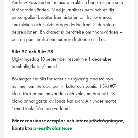
Andrew Ross Sorkin tar läsaren rakt in i börskraschen som
förändrade världen. Med journalistisk nerv och ett rikt
persongalleri berättar han historien om hur övermod,
spekulation och självbedrägeri ledde fram till den stora
depressionen. En dramatisk berättelse om finansvärlden –
och en påminnelse om hur nära historien alltid är.
Sikt #7 och Sikt #8
Utgivningsdag 18 september respektive 1 december
Samhälle/kultur/samtid
Bokmagasinet Sikt fortsätter sin utgivning med två nya
nummer om litteratur, politik, kultur och samtid. I Sikt #7
riktas blicken mot omvärlden och valet, medan Sikt #8
bland annat gästas av Jonas Karlsson. Allt under mottot
“smart tänkt från hela världen”.
För recensionsexemplar och intervjuförfrågningar,
kontakta
press@volante.se