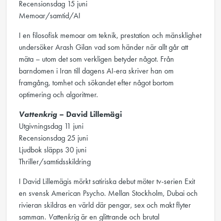
Recensionsdag 15 juni
Memoar/samtid/AI
I en filosofisk memoar om teknik, prestation och mänsklighet
undersöker Arash Gilan vad som händer när allt går att
mäta – utom det som verkligen betyder något. Från
barndomen i Iran till dagens AI-era skriver han om
framgång, tomhet och sökandet efter något bortom
optimering och algoritmer.
Vattenkrig
– David Lillemägi
Utgivningsdag 11 juni
Recensionsdag 25 juni
Ljudbok släpps 30 juni
Thriller/samtidsskildring
I David Lillemägis mörkt satiriska debut möter tv-serien Exit
en svensk American Psycho. Mellan Stockholm, Dubai och
rivieran skildras en värld där pengar, sex och makt flyter
samman.
Vattenkrig
är en glittrande och brutal