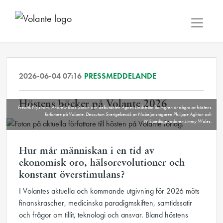
2026-06-04 07:16
PRESSMEDDELANDE
Höstens böcker på Volante 2026
Fredrik Nyström, Andrew Ross Sorkin och debutanten Agnes Lindström Bolmgren är några av höstens
författare på Volante. Dessutom Sverigebesök av Nobelpristagaren Philippe Aghion och
Wikipediagrundaren Jimmy Wales.
Hur mår människan i en tid av
ekonomisk oro, hälsorevolutioner och
konstant överstimulans?
I Volantes aktuella och kommande utgivning för 2026 möts
finanskrascher, medicinska paradigmskiften, samtidssatir
och frågor om tillit, teknologi och ansvar. Bland höstens