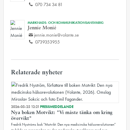
070 734 34 81
MARKNADS- OCH KOMMUNIKATIONSANSVARIG
Jennie Monié
jennie.monie@volante.se
0739353955
Relaterade nyheter
2026-05-25 12:21
PRESSMEDDELANDE
Nya boken Motvikt: "Vi måste tänka om kring
övervikt"
Fredrik Nyströms bok "Motvikt: Den nya medicinska hälsorevolutionen"
är både en genomgång av den medicinska utvecklingen med nya