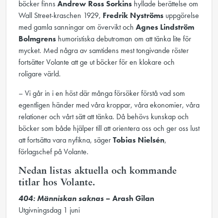
böcker finns
Andrew Ross Sorkins
hyllade berättelse om
Wall Street-kraschen 1929,
Fredrik Nyströms
uppgörelse
med gamla sanningar om övervikt och
Agnes Lindström
Bolmgrens
humoristiska debutroman om att tänka lite för
mycket. Med några av samtidens mest tongivande röster
fortsätter Volante att ge ut böcker för en klokare och
roligare värld.
– Vi går in i en höst där många försöker förstå vad som
egentligen händer med våra kroppar, våra ekonomier, våra
relationer och vårt sätt att tänka. Då behövs kunskap och
böcker som både hjälper till att orientera oss och ger oss lust
att fortsätta vara nyfikna, säger
Tobias Nielsén
,
förlagschef på Volante.
Nedan listas aktuella och kommande
titlar hos Volante.
404: Människan saknas
– Arash Gilan
Utgivningsdag 1 juni