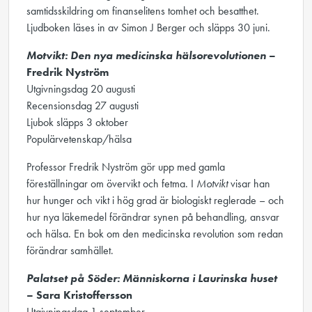
samtidsskildring om finanselitens tomhet och besatthet.
Ljudboken läses in av Simon J Berger och släpps 30 juni.
Motvikt: Den nya medicinska hälsorevolutionen
–
Fredrik Nyström
Utgivningsdag 20 augusti
Recensionsdag 27 augusti
Ljubok släpps 3 oktober
Populärvetenskap/hälsa
Professor Fredrik Nyström gör upp med gamla
föreställningar om övervikt och fetma. I
Motvikt
visar han
hur hunger och vikt i hög grad är biologiskt reglerade – och
hur nya läkemedel förändrar synen på behandling, ansvar
och hälsa. En bok om den medicinska revolution som redan
förändrar samhället.
Palatset på Söder: Människorna i Laurinska huset
– Sara Kristoffersson
Utgivningsdag 1 september