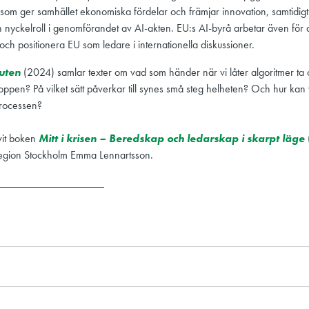
 som ger samhället ekonomiska fördelar och främjar innovation, samtidig
 nyckelroll i genomförandet av AI-akten. EU:s AI-byrå
arbetar även för 
och positionera EU som ledare i internationella diskussioner.
uten
(2024) samlar texter om vad som händer när vi låter algoritmer ta off
roppen? På vilket sätt påverkar till synes små steg helheten? Och hur kan
processen?
vit boken
Mitt i krisen – Beredskap och ledarskap i skarpt läge
egion Stockholm Emma Lennartsson.
___________________