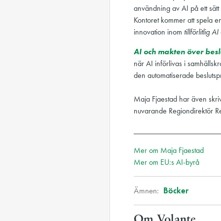
användning av AI på ett sätt
Kontoret kommer att spela en
innovation inom
tillförlitlig AI
AI och makten över besl
när AI införlivas i samhällsk
den automatiserade besluts
Maja Fjaestad har även skri
nuvarande Regiondirektör R
______________________
Mer om Maja Fjaestad
Mer om EU:s AI-byrå
Ämnen:
Böcker
Om Volante