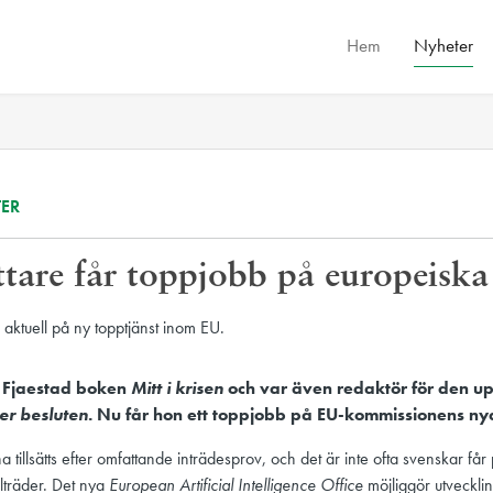
Hem
Nyheter
ER
ttare får toppjobb på europeisk
 Fjaestad boken
Mitt i krisen
och var även redaktör för den
er besluten
. Nu får hon ett toppjobb på EU-kommissionens ny
a tillsätts efter omfattande inträdesprov, och det är inte ofta svenskar får
lträder. Det nya
European Artificial Intelligence Office
möjliggör utveckli