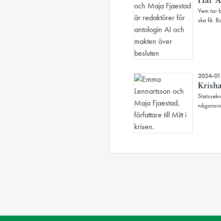
Har A
Vem tar b
ska få. B
2024-01
Krisha
Statssekr
någonsin