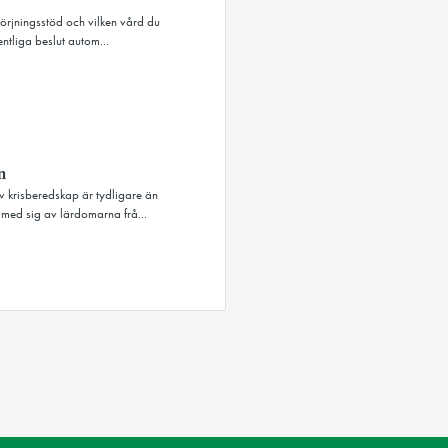
sörjningsstöd och vilken vård du
ntliga beslut autom...
n
av krisberedskap är tydligare än
med sig av lärdomarna frå...