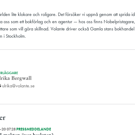
ärlden lite klokare och roligare. Det försöker vi uppnå genom att sprida 
a oss som ett bokförlag och en agentur — hos oss finns Nobelpristagare,
attare som vill göra skillnad. Volante driver också Gamla stans bokhande
n i Stockholm.
RLÄGGARE
lrika Bergwall
ulrika@volante.se
er
-20 07:28
PRESSMEDDELANDE