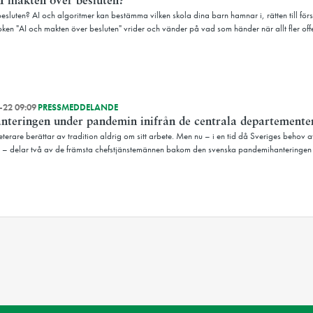
I makten över besluten?
esluten? AI och algoritmer kan bestämma vilken skola dina barn hamnar i, rätten till för
oken "AI och makten över besluten" vrider och vänder på vad som händer när allt fler offe
-22 09:09
PRESSMEDDELANDE
nteringen under pandemin inifrån de centrala departemente
eterare berättar av tradition aldrig om sitt arbete. Men nu – i en tid då Sveriges behov 
 – delar två av de främsta chefstjänstemännen bakom den svenska pandemihanteringen 