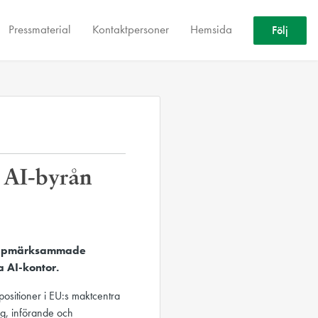
Pressmaterial
Kontaktpersoner
Hemsida
Följ
a AI-byrån
 uppmärksammade
a AI-kontor.
 positioner i EU:s maktcentra
ng, införande och