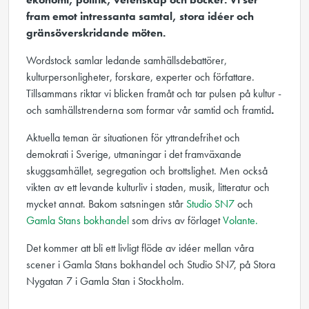
fram emot intressanta samtal, stora idéer och
gränsöverskridande möten.
Wordstock samlar ledande samhällsdebattörer,
kulturpersonligheter, forskare, experter och författare.
Tillsammans riktar vi blicken framåt och tar pulsen på kultur -
och samhällstrenderna som formar vår samtid och framtid
.
Aktuella teman är situationen för yttrandefrihet och
demokrati i Sverige, utmaningar i det framväxande
skuggsamhället, segregation och brottslighet. Men också
vikten av ett levande kulturliv i staden, musik, litteratur och
mycket annat. Bakom satsningen står
Studio SN7
och
Gamla Stans bokhandel
som drivs av förlaget
Volante.
Det kommer att bli ett livligt flöde av idéer mellan våra
scener i Gamla Stans bokhandel och Studio SN7, på Stora
Nygatan 7 i Gamla Stan i Stockholm.