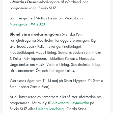
- Mattias Desac
initiativtagare till Wordstock och
programansvarig Studio SN7.
Läs intervju med Mattias Desac om Wordstock
i
Nöjesguiden #4 2023
Bland våra medarrangörer:
Svenska Pen,
Fastighetsägarna Stockholm, Förläggareföreningen, Right
Livelihood, Judisk Kultur i Sverige, Piratförlaget,
Proustsällskapet, Appell förlag, Schildt & Söderström, Natur
& Kultur, Krimtidpodden, Tidskriften Parnass, Norstedts,
Unga tankar om musik, Volante Förlag, Stockholmia förlag,
Författarcentrum Öst och Tidningen Fokus.
Wordstock äger rum 11-14 maj på Stora Nygatan 7 i Gamla
Stan (t-bana Gamla Stan).
Är du intresserad av samarbete eller få mer information om
programmet. Hör av dig till
Alexandra Heymowska
på
Studio SN7 eller
Helena Landberg
i Gamla Stans