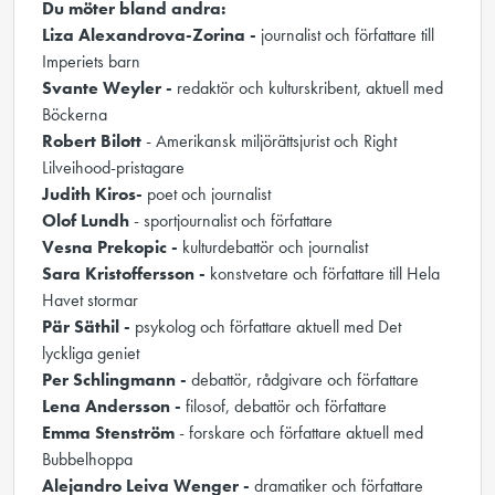
Du möter bland andra:
Liza Alexandrova-Zorina -
journalist och författare till
Imperiets barn
Svante Weyler -
redaktör och kulturskribent, aktuell med
Böckerna
Robert Bilott
- Amerikansk miljörättsjurist och Right
Lilveihood-pristagare
Judith Kiros-
poet och journalist
Olof Lundh
- sportjournalist och författare
Vesna Prekopic -
kulturdebattör och journalist
Sara Kristoffersson -
konstvetare och författare till Hela
Havet stormar
Pär Säthil -
psykolog och författare aktuell med Det
lyckliga geniet
Per Schlingmann -
debattör, rådgivare och författare
Lena Andersson -
filosof, debattör och författare
Emma Stenström
- forskare och författare aktuell med
Bubbelhoppa
Alejandro Leiva Wenger -
dramatiker och författare