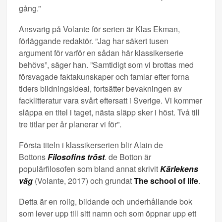
gång.”
Ansvarig på Volante för serien är Klas Ekman,
förläggande redaktör. ”Jag har säkert tusen
argument för varför en sådan här klassikerserie
behövs”, säger han. ”Samtidigt som vi brottas med
försvagade faktakunskaper och famlar efter forna
tiders bildningsideal, fortsätter bevakningen av
facklitteratur vara svårt eftersatt i Sverige. Vi kommer
släppa en titel i taget, nästa släpp sker i höst. Två till
tre titlar per år planerar vi för”.
Första titeln i klassikerserien blir Alain de
Bottons
Filosofins tröst
. de Botton är
populärfilosofen som bland annat skrivit
Kärlekens
väg
(Volante, 2017) och grundat
The school of life
.
Detta är en rolig, bildande och underhållande bok
som lever upp till sitt namn och som öppnar upp ett