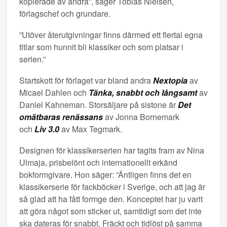
kopierade av andra”, säger Tobias Nielsén,
förlagschef och grundare.
”Utöver återutgivningar finns därmed ett flertal egna
titlar som hunnit bli klassiker och som platsar i
serien.”
Startskott för förlaget var bland andra
Nextopia
av
Micael Dahlen och
Tänka, snabbt och långsamt
av
Daniel Kahneman. Storsäljare på sistone är
Det
omätbaras renässans
av Jonna Bornemark
och
Liv 3.0
av Max Tegmark.
Designen för klassikerserien har tagits fram av Nina
Ulmaja, prisbelönt och internationellt erkänd
bokformgivare. Hon säger: ”Äntligen finns det en
klassikerserie för fackböcker i Sverige, och att jag är
så glad att ha fått formge den. Konceptet har ju varit
att göra något som sticker ut, samtidigt som det inte
ska dateras för snabbt. Fräckt och tidlöst på samma