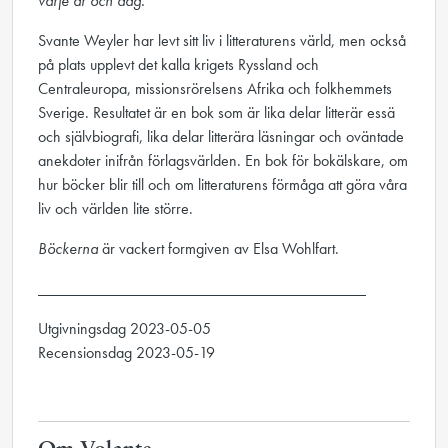
varje år och dag.
Svante Weyler har levt sitt liv i litteraturens värld, men också
på plats upplevt det kalla krigets Ryssland och
Centraleuropa, missionsrörelsens Afrika och folkhemmets
Sverige. Resultatet är en bok som är lika delar litterär essä
och självbiografi, lika delar litterära läsningar och oväntade
anekdoter inifrån förlagsvärlden. En bok för bokälskare, om
hur böcker blir till och om litteraturens förmåga att göra våra
liv och världen lite större.
Böckerna
är vackert formgiven av Elsa Wohlfart.
_________________________________________
Utgivningsdag 2023-05-05
Recensionsdag 2023-05-19