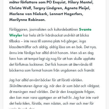
möter författare som PO Enquist, Hilary Mantel,
Christa Wolf, Torgny Lindgren, Agneta Pleijel,
Marlene van Niekerk, Lennart Hagerfors,
Marilynne Robinson.
Förläggaren, journalisten och kulturdebattören
Svante
Weyler
har hela sitt liv hårdnackat undvikit att blicka
tillbaka – inte resa till samma plats två gånger, inga
klassåterträffar och aldrig, aldrig läsa om en bok. Det nya,
ännu inte färdiga har alltid drivit honom. Men så en dag
fann han att tempot lagt sig nog för att han skulle uppfatta
det förflutnas locktoner. Det fick honom att återvända till
böckerna som format honom från ungdomen och framåt:
Jag har alltid använt böcker för att förstå världen.
Skönlitteraturen ägnar sig, när den är som bäst och viktigast,
åt meningen med världen. Det är den knepigaste frågan,
den kan man vara upptagen av ett helt liv. Jag har inte varit
det hela tiden, förstås, men nästan, och mer och mer för