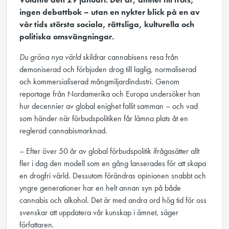
ingen debattbok – utan en nykter blick på en av
vår tids största sociala, rättsliga, kulturella och
politiska omsvängningar.
Du gröna nya värld
skildrar cannabisens resa från
demoniserad och förbjuden drog till laglig, normaliserad
och kommersialiserad mångmiljardindustri. Genom
reportage från Nordamerika och Europa undersöker han
hur decennier av global enighet fallit samman – och vad
som händer när förbudspolitiken får lämna plats åt en
reglerad cannabismarknad.
– Efter över 50 år av global förbudspolitik ifrågasätter allt
fler i dag den modell som en gång lanserades för att skapa
en drogfri värld. Dessutom förändras opinionen snabbt och
yngre generationer har en helt annan syn på både
cannabis och alkohol. Det är med andra ord hög tid för oss
svenskar att uppdatera vår kunskap i ämnet, säger
författaren.