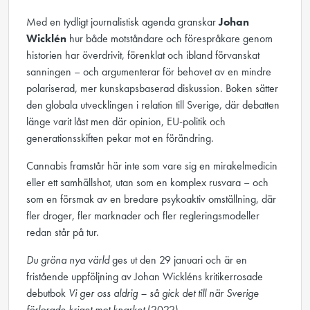
Med en tydligt journalistisk agenda granskar
Johan
Wicklén
hur både motståndare och förespråkare genom
historien har överdrivit, förenklat och ibland förvanskat
sanningen – och argumenterar för behovet av en mindre
polariserad, mer kunskapsbaserad diskussion. Boken sätter
den globala utvecklingen i relation till Sverige, där debatten
länge varit låst men där opinion, EU-politik och
generationsskiften pekar mot en förändring.
Cannabis framstår här inte som vare sig en mirakelmedicin
eller ett samhällshot, utan som en komplex rusvara – och
som en försmak av en bredare psykoaktiv omställning, där
fler droger, fler marknader och fler regleringsmodeller
redan står på tur.
Du gröna nya värld
ges ut den 29 januari och är en
fristående uppföljning av Johan Wickléns kritikerrosade
debutbok
Vi ger oss aldrig – så gick det till när Sverige
förlorade kriget mot knarket
(2022).