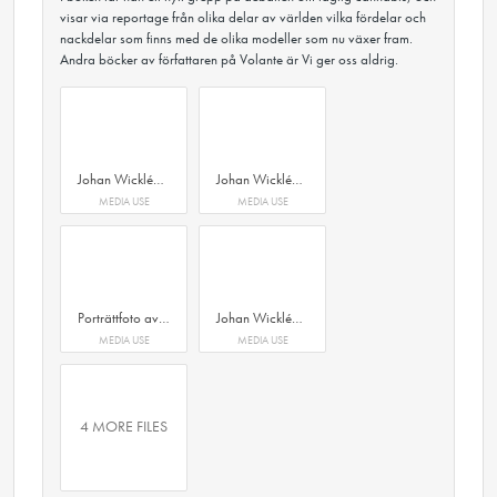
visar via reportage från olika delar av världen vilka fördelar och
nackdelar som finns med de olika modeller som nu växer fram.
Andra böcker av författaren på Volante är Vi ger oss aldrig.
Johan Wicklén författare till boken Du gröna nya värld, Volante förlag.
Johan Wicklén författare till boken Du gröna nya värld, Volante förlag.
MEDIA USE
MEDIA USE
Porträttfoto av Johan Wicklén författare till boken Du gröna nya värld, Volante förlag.
Johan Wicklén författare till boken Du gröna nya värld, Volante förlag.
MEDIA USE
MEDIA USE
4 MORE FILES