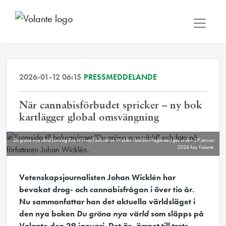
2026-01-12 06:15
PRESSMEDDELANDE
När cannabisförbudet spricker – ny bok
kartlägger global omsvängning
Du gröna nya värld (omslag Eva Wilsson) och Johan Wicklén (foto Emil Fagander) ges ut den 29 januari
2026 hos Volante.
Vetenskapsjournalisten Johan Wicklén har
bevakat drog- och cannabisfrågan i över tio år.
Nu sammanfattar han det aktuella världsläget i
den nya boken
Du gröna nya värld
som släpps på
Volante den 29 januari. Det är, ämnet till trots,