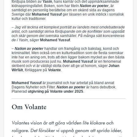
fördjupa bilden av
Yasin
, hans karriär och det uppmärksammade
kidnappningsfallet. Boken, som har titeln
Nation av poeter
, är
samtidigt en personlig berättelse om en okänd sida av dagens
Sverige där
Mohamed Yussuf
ger läsaren en unik inblick i somalisk
kultur och traditioner.
– Jag vill teckna ett komplext porträtt av landets mest omdebatterade
artist, och samtidigt skriva fördjupande om de konflikter som uppstått
och skär genom det svenska samhället. På många sätt koncentreras
de i Yasin, säger
Mohamed Yussuf
.
–
Nation av poeter
handlar om framgång och bakslag, konst och
kriminalitet. Men också om en kulturtradition som de flesta svenskar
inte har en aning om, trots att den ligger bakom mycket av den bästa
musik som produceras just nu.
Mohamed Yussuf
är en fenomenal
skribent och vi är väldigt stolta över att ge ut honom, säger
Johan
Wirfält
, förläggare på
Volante
.
Mohamed Yussuf
är journalist och har arbetat på bland annat
Dagens Nyheter och Filter.
Nation av poeter
är hans debutbok.
Planerad
utgivning på Volante under 2025
.
Om Volante
Volantes vision är att göra världen lite klokare och 
roligare. Det försöker vi uppnå genom att sprida idéer, 