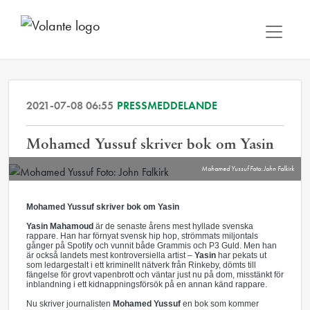
2021-07-08 06:55
PRESSMEDDELANDE
Mohamed Yussuf skriver bok om Yasin
Mohamed Yussuf Foto: John Falkirk
Mohamed Yussuf skriver bok om Yasin
Yasin Mahamoud
är de senaste årens mest hyllade svenska
rappare. Han har förnyat svensk hip hop, strömmats miljontals
gånger på Spotify och vunnit både Grammis och P3 Guld. Men han
är också landets mest kontroversiella artist –
Yasin
har pekats ut
som ledargestalt i ett kriminellt nätverk från Rinkeby, dömts till
fängelse för grovt vapenbrott och väntar just nu på dom, misstänkt för
inblandning i ett kidnappningsförsök på en annan känd rappare.
Nu skriver journalisten
Mohamed Yussuf
en bok som kommer