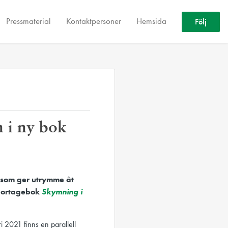
Pressmaterial
Kontaktpersoner
Hemsida
Följ
 i ny bok
 som ger utrymme åt
eportagebok
Skymning i
 2021 finns en parallell