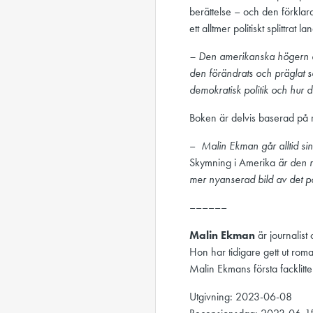
berättelse – och den förklara
ett alltmer politiskt splittrat la
– Den amerikanska högern är 
den förändrats och präglat sa
demokratisk politik och hur
Boken är delvis baserad på 
–
Malin Ekman går alltid si
Skymning i Amerika
är den n
mer nyanserad bild av det 
––––––
Malin Ekman
är journalis
Hon har tidigare gett ut ro
Malin Ekmans första facklitt
Utgivning: 2023-06-08