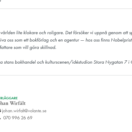
5
 världen lite klokare och roligare. Det försöker vi uppnå genom att s
iva oss som ett bokförlag och en agentur — hos oss finns Nobelprist
attare som vill göra skillnad.

a stans bokhandel och kulturscenen/idéstudion Stora Nygatan 7 i 
RLÄGGARE
ohan Wirfält
johan.wirfalt@volante.se
070 996 26 69