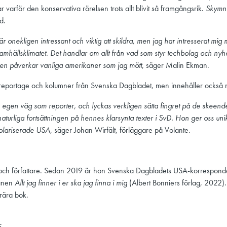
r varför den konservativa rörelsen trots allt blivit så framgångsrik.
Skymni
nd.
onekligen intressant och viktig att skildra, men jag har intresserat mig 
mhällsklimatet. Det handlar om allt från vad som styr techbolag och nyhet
 den påverkar vanliga amerikaner som jag mött
, säger Malin Ekman.
reportage och kolumner från Svenska Dagbladet, men innehåller också ny
n egen väg som reporter, och lyckas verkligen sätta fingret på de skee
aturliga fortsättningen på hennes klarsynta texter i SvD. Hon ger oss un
polariserade USA
, säger Johan Wirfält, förläggare på Volante.
t och författare. Sedan 2019 är hon Svenska Dagbladets USA-korrespond
manen
Allt jag finner i er ska jag finna i mig
(Albert Bonniers förlag, 2022)
erära bok.