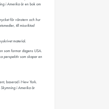
ng i Amerika
är en bok om
mycket för vänstern och hur
smedier, till missriktad
skrivet material.
nden som formar dagens USA.
ika perspektiv som skapar en
ent, baserad i New York.
.
Skymning i Amerika
är