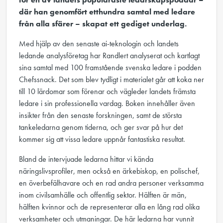
där han genomfört etthundra samtal med ledare
från alla sfärer – skapat ett gediget underlag.
Med hjälp av den senaste ai-teknologin och landets
ledande analysföretag har Randlert analyserat och kartlagt
sina samtal med 100 framstående svenska ledare i podden
Chefssnack. Det som blev tydligt i materialet går att koka ner
till 10 lärdomar som förenar och vägleder landets främsta
ledare i sin professionella vardag. Boken innehåller även
insikter från den senaste forskningen, samt de största
tankeledarna genom tiderna, och ger svar på hur det
kommer sig att vissa ledare uppnår fantastiska resultat.
Bland de intervjuade ledarna hittar vi kända
näringslivsprofiler, men också en ärkebiskop, en polischef,
en överbefälhavare och en rad andra personer verksamma
inom civilsamhälle och offentlig sektor. Hälften är män,
hälften kvinnor och de representerar alla en lång rad olika
verksamheter och utmaningar. De här ledarna har vunnit