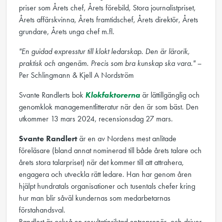
priser som Årets chef, Årets förebild, Stora journalistpriset,
Årets affärskvinna, Årets framtidschef, Årets direktör, Årets
grundare, Årets unga chef m.fl.
"En guidad expresstur till klokt ledarskap. Den är lärorik,
praktisk och angenäm. Precis som bra kunskap ska vara."
–
Per Schlingmann & Kjell A Nordström
Svante Randlerts bok
Klokfaktorerna
är lättillgänglig och
genomklok managementlitteratur när den är som bäst. Den
utkommer 13 mars 2024, recensionsdag 27 mars.
Svante Randlert
är en av Nordens mest anlitade
föreläsare (bland annat nominerad till både årets talare och
årets stora talarpriset) när det kommer till att attrahera,
engagera och utveckla rätt ledare. Han har genom åren
hjälpt hundratals organisationer och tusentals chefer kring
hur man blir såväl kundernas som medarbetarnas
förstahandsval.
Randlert är också en resultatinriktad entreprenör, och driver