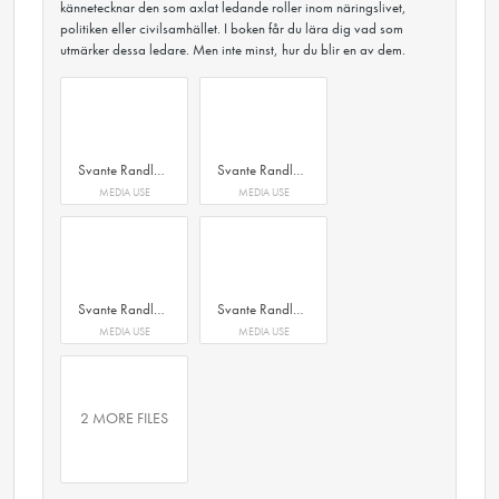
kännetecknar den som axlat ledande roller inom näringslivet,
politiken eller civilsamhället. I boken får du lära dig vad som
utmärker dessa ledare. Men inte minst, hur du blir en av dem.
Svante Randlert Klokfaktorerna Volante
Svante Randlert Klokfaktorerna Volante
MEDIA USE
MEDIA USE
Svante Randlert Klokfaktorerna Volante
Svante Randlert Klokfaktorerna Volante
MEDIA USE
MEDIA USE
2 MORE FILES