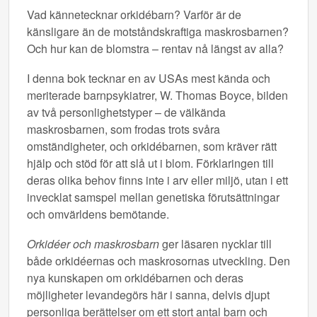
Vad kännetecknar orkidébarn? Varför är de
känsligare än de motståndskraftiga maskrosbarnen?
Och hur kan de blomstra – rentav nå längst av alla?
I denna bok tecknar en av USAs mest kända och
meriterade barnpsykiatrer, W. Thomas Boyce, bilden
av två personlighetstyper – de välkända
maskrosbarnen, som frodas trots svåra
omständigheter, och orkidébarnen, som kräver rätt
hjälp och stöd för att slå ut i blom. Förklaringen till
deras olika behov finns inte i arv eller miljö, utan i ett
invecklat samspel mellan genetiska förutsättningar
och omvärldens bemötande.
Orkidéer och maskrosbarn
ger läsaren nycklar till
både orkidéernas och maskrosornas utveckling. Den
nya kunskapen om orkidébarnen och deras
möjligheter levandegörs här i sanna, delvis djupt
personliga berättelser om ett stort antal barn och