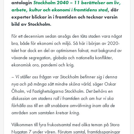
antologin
Stockholm 2040 – 11 berättelser om liv,
arbete, kultur och ekonomi i framtidens stad
, där
experter blickar in i framtiden och tecknar varsin
bild av Stockholm.
För ett decennium sedan ansågs den täta staden vara något
bra, både för ekonomi och miljö. Så här i början av 2020-
talet har dock en del av optimismen falnat, mot bakgrund av
växande segregation, globala och nationella konflikter,
ekonomisk oro, pandemi och krig.
–
Vi ställer oss frågan var Stockholm befinner sig i denna
nya och på många sätt mindre sköna värld
, säger Oskar
Öholm, vd Fastighetsägarna Stockholm.
Det behövs en
diskussion om stadens roll i framtiden och om hur vi ska
förhålla oss till en allt snabbare omvälvning inom alla de
områden som samtalen kretsar kring.
Välkommen till fyra frukostsamtal med olika teman på Stora
Nygatan 7 under våren. Förutom samtal, framtidsspaningar