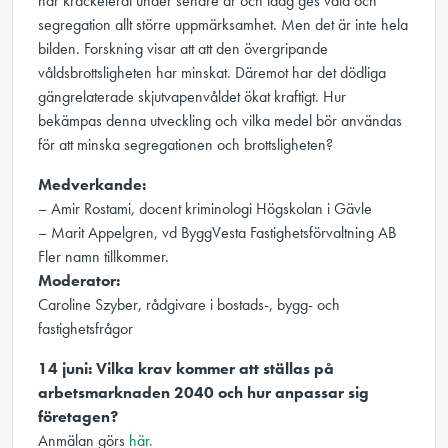
har krackelerat under senare år och idag ges våld och
segregation allt större uppmärksamhet. Men det är inte hela
bilden. Forskning visar att att den övergripande
våldsbrottsligheten har minskat. Däremot har det dödliga
gängrelaterade skjutvapenvåldet ökat kraftigt. Hur
bekämpas denna utveckling och vilka medel bör användas
för att minska segregationen och brottsligheten?
Medverkande:
– Amir Rostami, docent kriminologi Högskolan i Gävle
– Marit Appelgren, vd ByggVesta Fastighetsförvaltning AB
Fler namn tillkommer.
Moderator:
Caroline Szyber, rådgivare i bostads-, bygg- och
fastighetsfrågor
14 juni: Vilka krav kommer att ställas på
arbetsmarknaden 2040 och hur anpassar sig
företagen?
Anmälan görs
här.